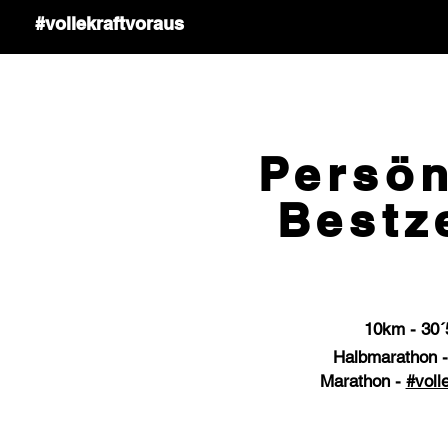
#vollekraftvoraus
Start
Persön
Bestz
10km - 3
0´
Halbmarathon -
Marathon -
#voll