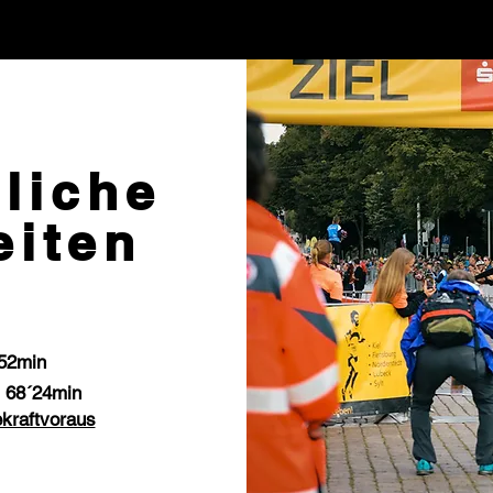
Watt über mich
Erfolge
Blog
liche
eiten
52min
 68´24min
ekraftvoraus